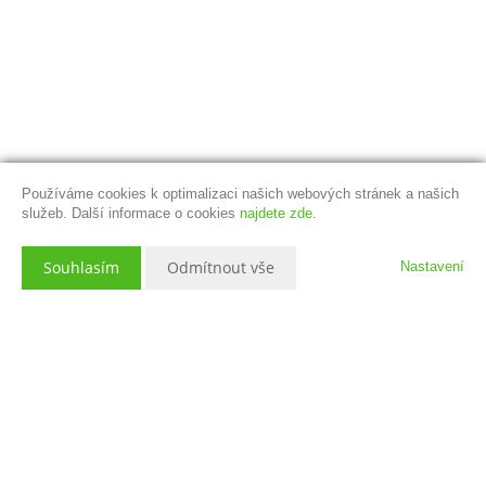
Používáme cookies k optimalizaci našich webových stránek a našich
služeb. Další informace o cookies
najdete zde
.
Souhlasím
Odmítnout vše
Nastavení
Popis nemovitosti
Nabízíme k prodeji prostor bývalé restaurace pro vybudování
zajímavého bytu o velikosti 4+1 v historické části města Cheb. Dům se
nachází téměř na náměstí a zároveň 250 m od Chebského hradu.