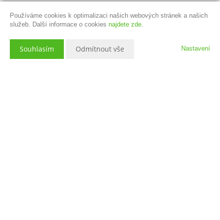
Používáme cookies k optimalizaci našich webových stránek a našich
služeb. Další informace o cookies
najdete zde
.
Souhlasím
Odmítnout vše
Nastavení
Popis nemovitosti
Nabízíme k prodeji novostavbu rodinného domu v
Karlovy Vary –
Otovice
, situovanou na pozemku o velikosti 1 570 m² ve slepé ulici.
Celý bezbariérový dům je řešen v nadstandardním provedení, vybaven
podlahovým vytápěním s individuální regulací, hliníkovou falcovanou
střechou a velkoformátovými okny s bezpečnostní fólií a bezprahovým
vstupem ze všech místností na zahradu. Interiér doplňuje kuchyňská
linka na zakázku vybavená spotřebiči Siemens, skleněné dotykové
vypínače a zásuvky, kvalitní vinylová podlaha s vysokou tepelnou
propustností a interiérové dveře vyrobené na míru s výsuvným
prahovým těsněním. Orientace domu zajišťuje slunce na zahradě po
celý den. Samozřejmostí je špičkové zabezpečení a kamerový systém,