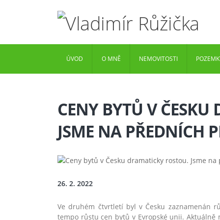
ÚVOD
O MNĚ
NEMOVITOSTI
POZEMK
CENY BYTŮ V ČESKU
JSME NA PŘEDNÍCH P
26. 2. 2022
Ve druhém čtvrtletí byl v Česku zaznamenán růs
tempo růstu cen bytů v Evropské unii. Aktuálně 