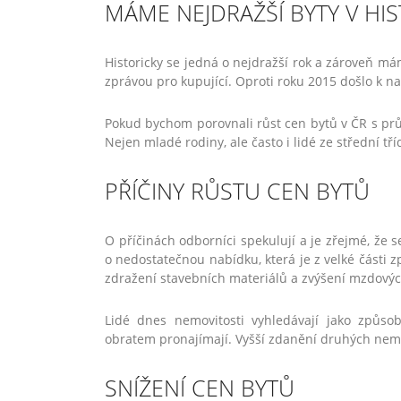
MÁME NEJDRAŽŠÍ BYTY V HIS
Historicky se jedná o nejdražší rok a zároveň má
zprávou pro kupující. Oproti roku 2015 došlo k nav
Pokud bychom porovnali růst cen bytů v ČR s prů
Nejen mladé rodiny, ale často i lidé ze střední tř
PŘÍČINY RŮSTU CEN BYTŮ
O příčinách odborníci spekulují a je zřejmé, že 
o nedostatečnou nabídku, která je z velké části 
zdražení stavebních materiálů a zvýšení mzdový
Lidé dnes nemovitosti vyhledávají jako způso
obratem pronajímají. Vyšší zdanění druhých nemo
SNÍŽENÍ CEN BYTŮ