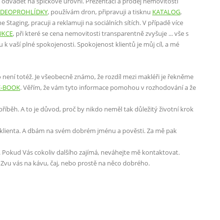
i odvádět na špičkové úrovni. Prezentaci a prodej nemovitosti
IDEOPROHLÍDKY
, používám dron, připravuji a tisknu
KATALOG
,
Staging, pracuji a reklamuji na sociálních sítích. V případě více
UKCE
, při které se cena nemovitosti transparentně zvyšuje ... vše s
 k vaší plné spokojenosti. Spokojenost klientů je můj cíl, a mé
o není totéž. Je všeobecně známo, že rozdíl mezi makléři je řekněme
E-BOOK
. Věřím, že vám tyto informace pomohou v rozhodování a že
říběh. A to je důvod, proč by nikdo neměl tak důležitý životní krok
i klienta. A dbám na svém dobrém jménu a pověsti. Za mě pak
. Pokud Vás cokoliv dalšího zajímá, neváhejte mě kontaktovat.
 Zvu vás na kávu, čaj, nebo prostě na něco dobrého.