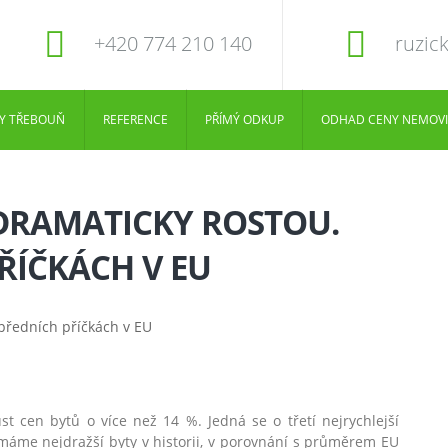
+420 774 210 140
ruzic
Y TŘEBOUŇ
REFERENCE
PŘÍMÝ ODKUP
ODHAD CENY NEMOVI
 DRAMATICKY ROSTOU.
ŘÍČKÁCH V EU
t cen bytů o více než 14 %. Jedná se o třetí nejrychlejší
máme nejdražší byty v historii, v porovnání s průměrem EU