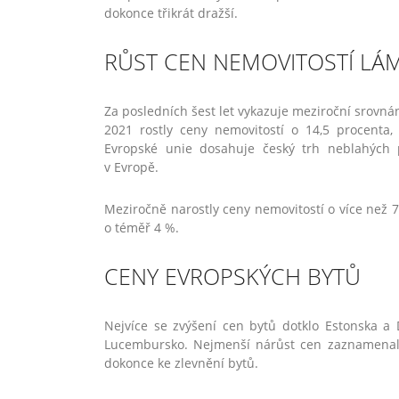
dokonce třikrát dražší.
RŮST CEN NEMOVITOSTÍ LÁ
Za posledních šest let vykazuje meziroční srovná
2021 rostly ceny nemovitostí o 14,5 procenta,
Evropské unie dosahuje český trh neblahých p
v Evropě.
Meziročně narostly ceny nemovitostí o více než 7
o téměř 4 %.
CENY EVROPSKÝCH BYTŮ
Nejvíce se zvýšení cen bytů dotklo Estonska a D
Lucembursko. Nejmenší nárůst cen zaznamenaly
dokonce ke zlevnění bytů.