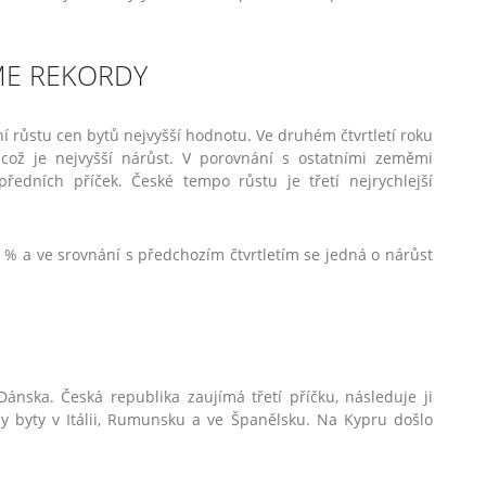
ME REKORDY
ní růstu cen bytů nejvyšší hodnotu. Ve druhém čtvrtletí roku
 což je nejvyšší nárůst. V porovnání s ostatními zeměmi
ředních příček. České tempo růstu je třetí nejrychlejší
 % a ve srovnání s předchozím čtvrtletím se jedná o nárůst
ánska. Česká republika zaujímá třetí příčku, následuje ji
 byty v Itálii, Rumunsku a ve Španělsku. Na Kypru došlo