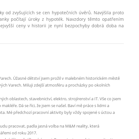
ky od zvyšujících se cen hypotečních úvěrů. Navýšila proto
anky počítají úroky z hypoték. Navzdory těmto opatřením
Souhlasím se
zpracováním osobních údajů
jvyšší ceny v historii je nyní bezpochyby dobrá doba na
Odeslat
 Varech. Úžasné dětství jsem prožil v malebném historickém městě
ových Varech. Miluji zdejší atmosféru a procházky po okolních
h oblastech, stavebnictví, elektro, strojírenství a IT. Vše co jsem
 makléře. Dá se říci, že jsem se našel. Baví mě práce s lidmi a
ta. Mé předchozí pracovní aktivity byly vždy spojené s úctou a
budu pracovat, padla jasná volba na M&M reality, která
lářemi od roku 2017.