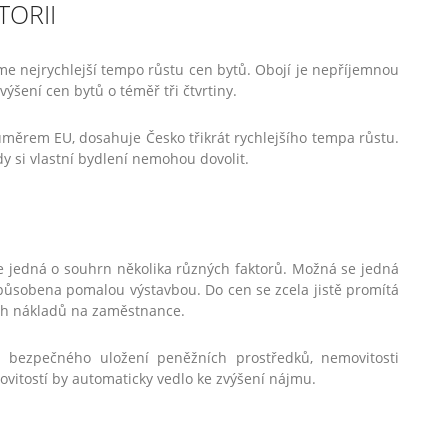
TORII
me nejrychlejší tempo růstu cen bytů. Obojí je nepříjemnou
ýšení cen bytů o téměř tři čtvrtiny.
měrem EU, dosahuje Česko třikrát rychlejšího tempa růstu.
ídy si vlastní bydlení nemohou dovolit.
se jedná o souhrn několika různých faktorů. Možná se jedná
způsobena pomalou výstavbou. Do cen se zcela jistě promítá
ch nákladů na zaměstnance.
STÁHNĚTE SI ZDARMA
b bezpečného uložení peněžních prostředků, nemovitosti
vitostí by automaticky vedlo ke zvýšení nájmu.
Chcete si prodat nemovitost sami?