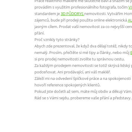
Práce realitního makléře mě skutečně baví a snažím se j
provádím s využitím profesionálního fotografa, točím
V
standardem je
3D PŮDORYS
nemovitosti. Vytvářím Home 
zájemců, bude při prodeji použita online elektronická
A
jasným cílem. Prodat vaši nemovitost za co nejvyšší cenu
přání.
Proč vznikly tyto stránky?
Abych zde prezentoval, že když dva dělají totéž, nikdy t
nemalý. Prosím, přečtěte si mé tipy a články, nebo můj
si pro prodej nemovitosti zvolíte tu správnou cestu.
Za každým prodejem nemovitosti se totiž skrývá lidský p
podceňovat. Ani prodávající, ani váš makléř.
Záleží mi na odvedení špičkové práce a na spokojenost
hovoří reference spokojených klientů.
Pokud jste dočetli až sem, máte můj obdiv a děkuji Vám
Rád se s Vámi sejdu, probereme vaše přání a představy.