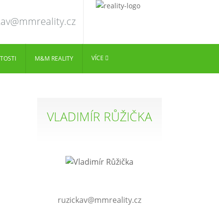
kav@mmreality.cz
VÍCE
TOSTI
M&M REALITY
VLADIMÍR RŮŽIČKA
ruzickav@mmreality.cz