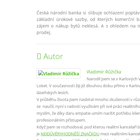
Česká národní banka si slibuje ochlazení poptáv
základní úrokové sazby, od kterých komerční b
zájem o nákup bytů neklesá. A s ohledem na ne
prodej.
Autor
Vladimír Růžička
Narodil jsem se v Karlových
Loket. V současnosti žiji již dlouhou dobu přímo v Karl
lázeňských lesích.
V průběhu života jsem nasbíral mnoho zkušeností v různýc
se naučil, nyní s radostí využívám při své práci realitního
myslím, že díky daru empatie umím nacítit potřebu klien
profesionálním přístupem.
Když jsem se rozhodoval, pod kterou realitní kancelaří 
je
NEJDŮVĚRYHODNĚŠÍ ZNAČKOU
mezi realitními kance