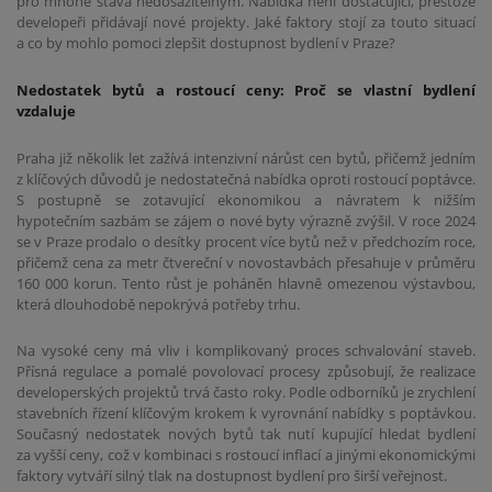
pro mnohé stává nedosažitelným. Nabídka není dostačující, přestože
developeři přidávají nové projekty. Jaké faktory stojí za touto situací
a co by mohlo pomoci zlepšit dostupnost bydlení v Praze?
Nedostatek bytů a rostoucí ceny: Proč se vlastní bydlení
vzdaluje
Praha již několik let zažívá intenzivní nárůst cen bytů, přičemž jedním
z klíčových důvodů je nedostatečná nabídka oproti rostoucí poptávce.
S postupně se zotavující ekonomikou a návratem k nižším
hypotečním sazbám se zájem o nové byty výrazně zvýšil. V roce 2024
se v Praze prodalo o desítky procent více bytů než v předchozím roce,
přičemž cena za metr čtvereční v novostavbách přesahuje v průměru
160 000 korun. Tento růst je poháněn hlavně omezenou výstavbou,
která dlouhodobě nepokrývá potřeby trhu.
Na vysoké ceny má vliv i komplikovaný proces schvalování staveb.
Přísná regulace a pomalé povolovací procesy způsobují, že realizace
developerských projektů trvá často roky. Podle odborníků je zrychlení
stavebních řízení klíčovým krokem k vyrovnání nabídky s poptávkou.
Současný nedostatek nových bytů tak nutí kupující hledat bydlení
za vyšší ceny, což v kombinaci s rostoucí inflací a jinými ekonomickými
faktory vytváří silný tlak na dostupnost bydlení pro širší veřejnost.