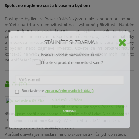
Společně najdeme cestu k vašemu bydlení
Dostupné bydlení v Praze zůstává výzvou, ale s odbornou pomocí
můžete na trhu s nemovitostmi najít výhodné příležitosti. Nabízím
vám podporu ve všech krocích – od výběru ideálního bytu až
po pomoc s financováním. Společně můžeme projít aktuální nabídky
STÁHNĚTE SI ZDARMA
a možnosti investic, které vám pomohou splnit vaše představy
o bydlení nebo zajímavé investici. Ozvěte se mi prostřednictvím
kontaktů na webu a domluvte si konzultaci, abychom mohli najít to
Chcete si prodat nemovitost sami?
nejlepší řešení pro vás.
Autor
Souhlasím se
zpracováním osobních údajů
Vladimír Růžička
Narodil jsem se v Karlových Varech. Úžasné
Odeslat
dětství jsem prožil v malebném historickém městě Loket. V současnosti žiji
již dlouhou dobu přímo v Karlových Varech. Miluji zdejší atmosféru a
procházky po okolních lázeňských lesích.
V průběhu života jsem nasbíral mnoho zkušeností v různých oblastech,