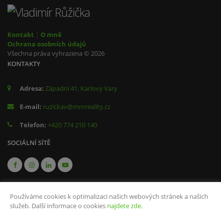
Kontakt
|
O mně
Ochrana osobních údajů
Všechna práva vyhrazena © 2026
KONTAKTY
Adresa:
Západní 41, Karlovy Vary
E-mail:
ruzickav@mmreality.cz
Telefon:
+420 774 210 140
SOCIÁLNÍ SÍTĚ
Používáme cookies k optimalizaci našich webových stránek a našich
služeb. Další informace o cookies
najdete zde
.