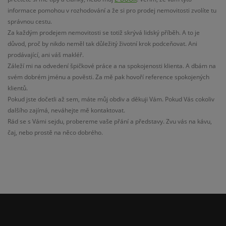
informace pomohou v rozhodování a že si pro prodej nemovitosti zvolíte tu
správnou cestu.
Za každým prodejem nemovitosti se totiž skrývá lidský příběh. A to je
důvod, proč by nikdo neměl tak důležitý životní krok podceňovat. Ani
prodávající, ani váš makléř.
Záleží mi na odvedení špičkové práce a na spokojenosti klienta. A dbám na
svém dobrém jménu a pověsti. Za mě pak hovoří reference spokojených
klientů.
Pokud jste dočetli až sem, máte můj obdiv a děkuji Vám. Pokud Vás cokoliv
dalšího zajímá, neváhejte mě kontaktovat.
Rád se s Vámi sejdu, probereme vaše přání a představy. Zvu vás na kávu,
čaj, nebo prostě na něco dobrého.