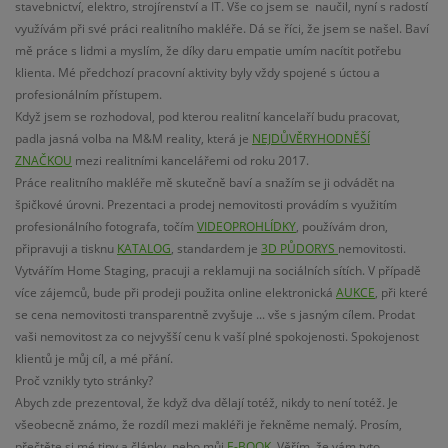
stavebnictví, elektro, strojírenství a IT. Vše co jsem se naučil, nyní s radostí
využívám při své práci realitního makléře. Dá se říci, že jsem se našel. Baví
mě práce s lidmi a myslím, že díky daru empatie umím nacítit potřebu
klienta. Mé předchozí pracovní aktivity byly vždy spojené s úctou a
profesionálním přístupem.
Když jsem se rozhodoval, pod kterou realitní kancelaří budu pracovat,
padla jasná volba na M&M reality, která je
NEJDŮVĚRYHODNĚŠÍ
ZNAČKOU
mezi realitními kancelářemi od roku 2017.
Práce realitního makléře mě skutečně baví a snažím se ji odvádět na
špičkové úrovni. Prezentaci a prodej nemovitosti provádím s využitím
profesionálního fotografa, točím
VIDEOPROHLÍDKY
, používám dron,
připravuji a tisknu
KATALOG
, standardem je
3D PŮDORYS
nemovitosti.
Vytvářím Home Staging, pracuji a reklamuji na sociálních sítích. V případě
více zájemců, bude při prodeji použita online elektronická
AUKCE
, při které
se cena nemovitosti transparentně zvyšuje ... vše s jasným cílem. Prodat
vaši nemovitost za co nejvyšší cenu k vaší plné spokojenosti. Spokojenost
klientů je můj cíl, a mé přání.
Proč vznikly tyto stránky?
Abych zde prezentoval, že když dva dělají totéž, nikdy to není totéž. Je
všeobecně známo, že rozdíl mezi makléři je řekněme nemalý. Prosím,
přečtěte si mé tipy a články, nebo můj
E-BOOK
. Věřím, že vám tyto