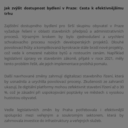
Jak zvýšit dostupnost bydlení v Praze: Cesta k efektivnějšímu
trhu
Zajištění dostupného bydlení pro širší skupinu obyvatel v Praze
vyžaduje řešení v oblasti stavebních předpisů a administrativních
procesů. Výrazným krokem by bylo zjednodušení a urychlení
schvalovacího procesu nových developerských projektů. Dlouhé
povolovací lhůty a komplikovaná byrokracie stále brzdí nové projekty,
což vede k omezené nabídce bytů a rostoucím cenám. Například
legislativní úpravy ve stavebním zákoně, přijaté v roce 2021, měly
tento problém řešit, ale jejich implementace probíhá pomalu​.
Další navrhované změny zahrnují digitalizaci stavebního řízení, která
by usnadnila a urychlila povolovací procesy. Zkušenosti ze zahraničí
ukazují, že digitální platformy mohou zefektivnit stavební řízení až o 30
%, což je zásadní při uspokojování poptávky ve městech s vysokou
hustotou obyvatel​.
Vedle legislativních změn by Praha potřebovala i efektivnější
spolupráci mezi veřejným a soukromým sektorem, která by
zahrnovala investice do infrastruktury a veřejných služeb.