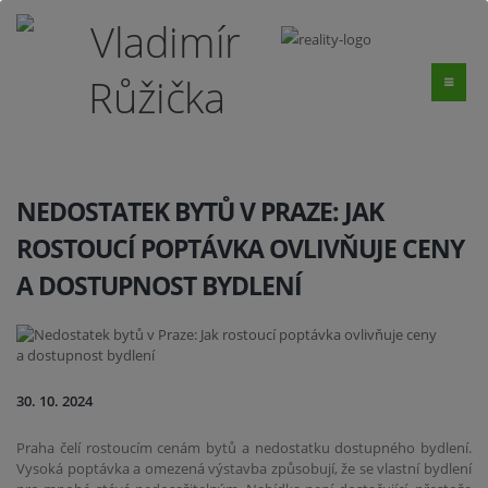
NEDOSTATEK BYTŮ V PRAZE: JAK
ROSTOUCÍ POPTÁVKA OVLIVŇUJE CENY
A DOSTUPNOST BYDLENÍ
30. 10. 2024
Praha čelí rostoucím cenám bytů a nedostatku dostupného bydlení.
Vysoká poptávka a omezená výstavba způsobují, že se vlastní bydlení