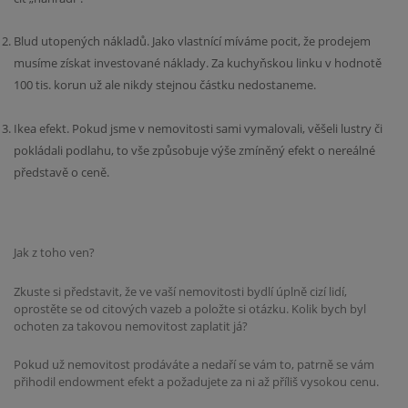
Blud utopených nákladů. Jako vlastnící míváme pocit, že prodejem
musíme získat investované náklady. Za kuchyňskou linku v hodnotě
100 tis. korun už ale nikdy stejnou částku nedostaneme.
Ikea efekt. Pokud jsme v nemovitosti sami vymalovali, věšeli lustry či
pokládali podlahu, to vše způsobuje výše zmíněný efekt o nereálné
představě o ceně.
Jak z toho ven?
Zkuste si představit, že ve vaší nemovitosti bydlí úplně cizí lidí,
oprostěte se od citových vazeb a položte si otázku. Kolik bych byl
ochoten za takovou nemovitost zaplatit já?
Pokud už nemovitost prodáváte a nedaří se vám to, patrně se vám
přihodil endowment efekt a požadujete za ni až příliš vysokou cenu.