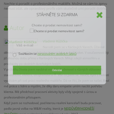
Nechte si poradit o profesionálního makléře. Možná se vám to zprvu
nemusí zdát, ale opravdový profík vám skutečně umí poradit dobře.
STÁHNĚTE SI ZDARMA
Chcete si prodat nemovitost sami?
Autor
Vladimír Růžička
Narodil jsem se v Karlových Varech. Úžasné
dětství jsem prožil v malebném historickém městě Loket. V současnosti žiji
Souhlasím se
zpracováním osobních údajů
již dlouhou dobu přímo v Karlových Varech. Miluji zdejší atmosféru a
procházky po okolních lázeňských lesích.
V průběhu života jsem nasbíral mnoho zkušeností v různých oblastech,
Odeslat
stavebnictví, elektro, strojírenství a IT. Vše co jsem se naučil, nyní s radostí
využívám při své práci realitního makléře. Dá se říci, že jsem se našel. Baví
mě práce s lidmi a myslím, že díky daru empatie umím nacítit potřebu
klienta. Mé předchozí pracovní aktivity byly vždy spojené s úctou a
profesionálním přístupem.
Když jsem se rozhodoval, pod kterou realitní kancelaří budu pracovat,
padla jasná volba na M&M reality, která je
NEJDŮVĚRYHODNĚŠÍ