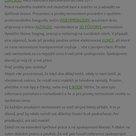
ZNAČKOU
mezi realitními kancelářemi od roku 2017.
Práce realitního makléře mě skutečně baví a snažím se ji odvádět na
špičkové úrovni. Prezentaci a prodej nemovitosti provádím s využitím
profesionálního fotografa, točím
VIDEOPROHLÍDKY
, používám dron,
připravuji a tisknu
KATALOG
, standardem je
3D PŮDORYS
nemovitosti.
Vytvářím Home Staging, pracuji a reklamuji na sociálních sítích. V případě
více zájemců, bude při prodeji použita online elektronická
AUKCE
, při které
se cena nemovitosti transparentně zvyšuje ... vše s jasným cílem. Prodat
vaši nemovitost za co nejvyšší cenu k vaší plné spokojenosti. Spokojenost
klientů je můj cíl, a mé přání.
Proč vznikly tyto stránky?
Abych zde prezentoval, že když dva dělají totéž, nikdy to není totéž. Je
všeobecně známo, že rozdíl mezi makléři je řekněme nemalý. Prosím,
přečtěte si mé tipy a články, nebo můj
E-BOOK
. Věřím, že vám tyto
informace pomohou v rozhodování a že si pro prodej nemovitosti zvolíte tu
správnou cestu.
Za každým prodejem nemovitosti se totiž skrývá lidský příběh. A to je
důvod, proč by nikdo neměl tak důležitý životní krok podceňovat. Ani
prodávající, ani váš makléř.
Záleží mi na odvedení špičkové práce a na spokojenosti klienta. A dbám na
svém dobrém jménu a pověsti. Za mě pak hovoří reference spokojených