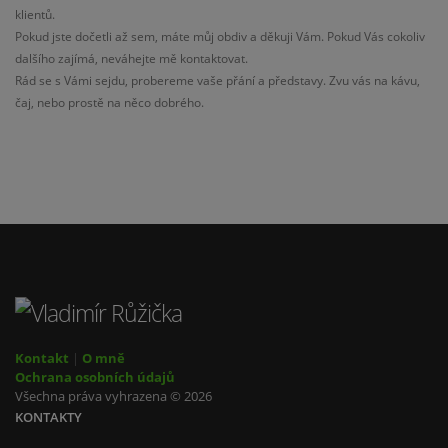
klientů.
Pokud jste dočetli až sem, máte můj obdiv a děkuji Vám. Pokud Vás cokoliv
dalšího zajímá, neváhejte mě kontaktovat.
Rád se s Vámi sejdu, probereme vaše přání a představy. Zvu vás na kávu,
čaj, nebo prostě na něco dobrého.
Kontakt
|
O mně
Ochrana osobních údajů
Všechna práva vyhrazena © 2026
KONTAKTY