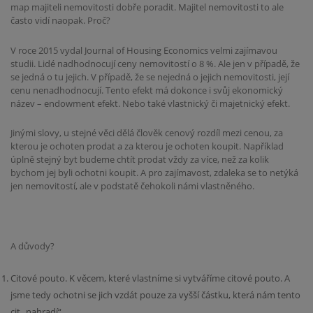
map majiteli nemovitosti dobře poradit. Majitel nemovitosti to ale
často vidí naopak. Proč?
V roce 2015 vydal Journal of Housing Economics velmi zajímavou
studii. Lidé nadhodnocují ceny nemovitostí o 8 %. Ale jen v případě, že
se jedná o tu jejich. V případě, že se nejedná o jejich nemovitosti, její
cenu nenadhodnocují. Tento efekt má dokonce i svůj ekonomický
název – endowment efekt. Nebo také vlastnický či majetnický efekt.
Jinými slovy, u stejné věci dělá člověk cenový rozdíl mezi cenou, za
kterou je ochoten prodat a za kterou je ochoten koupit. Například
úplně stejný byt budeme chtít prodat vždy za více, než za kolik
bychom jej byli ochotni koupit. A pro zajímavost, zdaleka se to netýká
jen nemovitostí, ale v podstatě čehokoli námi vlastněného.
A důvody?
Citové pouto. K věcem, které vlastníme si vytváříme citové pouto. A
jsme tedy ochotni se jich vzdát pouze za vyšší částku, která nám tento
cit „nahradí“.