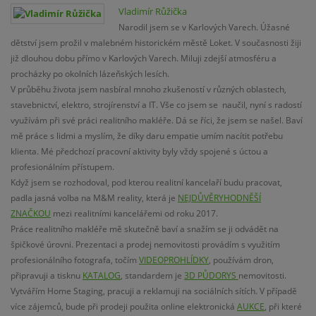
Vladimír Růžička
Narodil jsem se v Karlových Varech. Úžasné
dětství jsem prožil v malebném historickém městě Loket. V současnosti žiji
již dlouhou dobu přímo v Karlových Varech. Miluji zdejší atmosféru a
procházky po okolních lázeňských lesích.
V průběhu života jsem nasbíral mnoho zkušeností v různých oblastech,
stavebnictví, elektro, strojírenství a IT. Vše co jsem se naučil, nyní s radostí
využívám při své práci realitního makléře. Dá se říci, že jsem se našel. Baví
mě práce s lidmi a myslím, že díky daru empatie umím nacítit potřebu
klienta. Mé předchozí pracovní aktivity byly vždy spojené s úctou a
profesionálním přístupem.
Když jsem se rozhodoval, pod kterou realitní kancelaří budu pracovat,
padla jasná volba na M&M reality, která je
NEJDŮVĚRYHODNĚŠÍ
ZNAČKOU
mezi realitními kancelářemi od roku 2017.
Práce realitního makléře mě skutečně baví a snažím se ji odvádět na
špičkové úrovni. Prezentaci a prodej nemovitosti provádím s využitím
profesionálního fotografa, točím
VIDEOPROHLÍDKY
, používám dron,
připravuji a tisknu
KATALOG
, standardem je
3D PŮDORYS
nemovitosti.
Vytvářím Home Staging, pracuji a reklamuji na sociálních sítích. V případě
více zájemců, bude při prodeji použita online elektronická
AUKCE
, při které