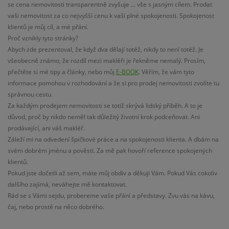
se cena nemovitosti transparentně zvyšuje ... vše s jasným cílem. Prodat
vaši nemovitost za co nejvyšší cenu k vaší plné spokojenosti. Spokojenost
klientů je můj cíl, a mé přání.
Proč vznikly tyto stránky?
Abych zde prezentoval, že když dva dělají totéž, nikdy to není totéž. Je
všeobecně známo, že rozdíl mezi makléři je řekněme nemalý. Prosím,
přečtěte si mé tipy a články, nebo můj
E-BOOK
. Věřím, že vám tyto
informace pomohou v rozhodování a že si pro prodej nemovitosti zvolíte tu
správnou cestu.
Za každým prodejem nemovitosti se totiž skrývá lidský příběh. A to je
důvod, proč by nikdo neměl tak důležitý životní krok podceňovat. Ani
prodávající, ani váš makléř.
Záleží mi na odvedení špičkové práce a na spokojenosti klienta. A dbám na
svém dobrém jménu a pověsti. Za mě pak hovoří reference spokojených
klientů.
Pokud jste dočetli až sem, máte můj obdiv a děkuji Vám. Pokud Vás cokoliv
dalšího zajímá, neváhejte mě kontaktovat.
Rád se s Vámi sejdu, probereme vaše přání a představy. Zvu vás na kávu,
čaj, nebo prostě na něco dobrého.