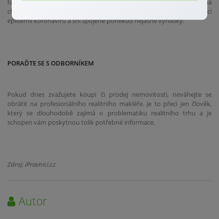
faktorem, který trh s nemovitostmi dozajista ovlivní, bude obecná
chuť či nechuť společnosti investovat s ohledem na stále probíhající
epidemii koronaviru a sní spojené poněkud nejasné vyhlídky.
PORAĎTE SE S ODBORNÍKEM
Pokud dnes zvažujete koupi či prodej nemovitosti, neváhejte se
obrátit na profesionálního realitního makléře. Je to přeci jen člověk,
který se dlouhodobě zajímá o problematiku realitního trhu a je
schopen vám poskytnou tolik potřebné informace.
Zdroj: iPravnici.cz
Autor