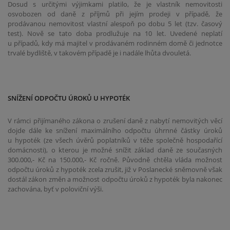
Dosud s určitými výjimkami platilo, že je vlastník nemovitosti
osvobozen od daně z příjmů při jejím prodeji v případě, že
prodávanou nemovitost vlastní alespoň po dobu 5 let (tzv. časový
test). Nově se tato doba prodlužuje na 10 let. Uvedené neplatí
u případů, kdy má majitel v prodávaném rodinném domě či jednotce
trvalé bydliště, v takovém případě je i nadále lhůta dvouletá.
SNÍŽENÍ ODPOČTU ÚROKŮ U HYPOTÉK
V rámci přijímaného zákona o zrušení daně z nabytí nemovitých věcí
dojde dále ke snížení maximálního odpočtu úhrnné částky úroků
u hypoték (ze všech úvěrů poplatníků v téže společně hospodařící
domácnosti), o kterou je možné snížit základ daně ze současných
300.000,- Kč na 150.000,- Kč ročně. Původně chtěla vláda možnost
odpočtu úroků z hypoték zcela zrušit, již v Poslanecké sněmovně však
dostál zákon změn a možnost odpočtu úroků z hypoték byla nakonec
zachována, byť v poloviční výši.