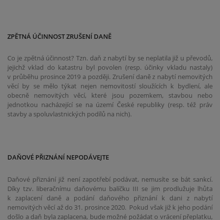
ZPĚTNÁ ÚČINNOST ZRUŠENÍ DANĚ
Co je zpětná účinnost? Tzn. daň z nabytí by se neplatila již u převodů,
jejichž vklad do katastru byl povolen (resp. účinky vkladu nastaly)
v průběhu prosince 2019 a později. Zrušení daně z nabytí nemovitých
věcí by se mělo týkat nejen nemovitostí sloužících k bydlení, ale
obecně nemovitých věcí, které jsou pozemkem, stavbou nebo
jednotkou nacházející se na území České republiky (resp. též práv
stavby a spoluvlastnických podílů na nich).
DAŇOVÉ PŘIZNÁNÍ NEPODÁVEJTE
Daňové přiznání již není zapotřebí podávat, nemusíte se bát sankcí.
Díky tzv. liberačnímu daňovému balíčku III se jim prodlužuje lhůta
k zaplacení daně a podání daňového přiznání k dani z nabytí
nemovitých věcí až do 31. prosince 2020. Pokud však již k jeho podání
došlo a daň byla zaplacena, bude možné požádat o vrácení přeplatku,