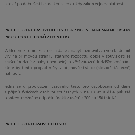
a to až po dobu šesti let od konce roku, kdy zákon vejde v platnost.
PRODLOUŽENÍ ČASOVÉHO TESTU A SNÍŽENÍ MAXIMÁLNÍ ČÁSTKY
PRO ODPOČET ÚROKŮ Z HYPOTÉKY
Vzhledem k tomu, že zrušení daně z nabytí nemovitých věcí bude mít
vliv na příjmovou stránku státního rozpočtu, dojde v souvislosti se
zrušením daně z nabytí nemovitých věcí zároveň k dalším změnám,
které by tento propad měly v příjmové stránce (alespoň částečně)
nahradit.
Jedná se o prodloužení časového testu pro osvobození od daně
z příjmů fyzických osob ze současných 5 na 10 let a dále pak též
o snížení možného odpočtu úroků z úvěrů z 300 na 150 tisíc Kč.
PRODLOUŽENÍ ČASOVÉHO TESTU